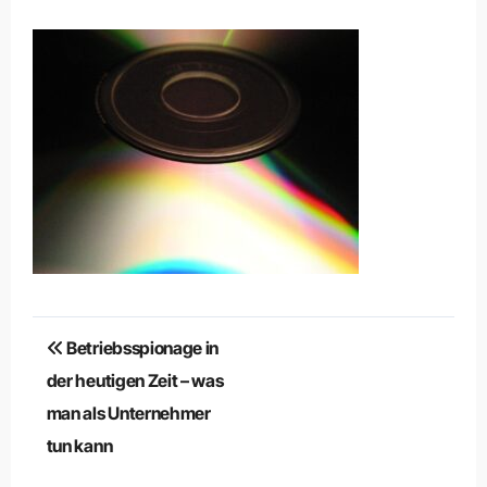
Beitragsnavigation
Betriebsspionage in
der heutigen Zeit – was
man als Unternehmer
tun kann