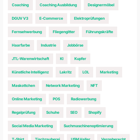
Coaching
Coaching Ausbildung
Designermöbel
DGUV V3
E-Commerce
Elektroprüfungen
Fernsehwerbung
Fliegengitter
Führungskräfte
Haarfarbe
Industrie
Jobbörse
JTL-Warenwirtschaft
KI
Kupfer
Künstliche Intelligenz
Lakritz
LOL
Marketing
Maskottchen
Network Marketing
NFT
Online Marketing
POS
Radiowerbung
Regalprüfung
Schuhe
SEO
Shopify
Social Media Marketing
Suchmaschinenoptimierung
T-Shirt
Tischzauberei
USM Haller
Vergaberecht