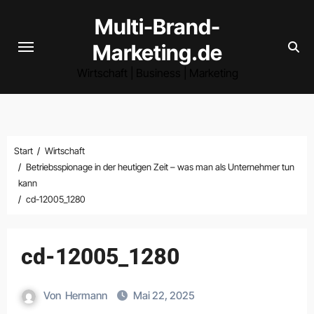
Zum
Multi-Brand-
Inhalt
Marketing.de
springen
Wirtschaft | Business | Marketing
Start
Wirtschaft
Betriebsspionage in der heutigen Zeit – was man als Unternehmer tun
kann
cd-12005_1280
cd-12005_1280
Von
Hermann
Mai 22, 2025