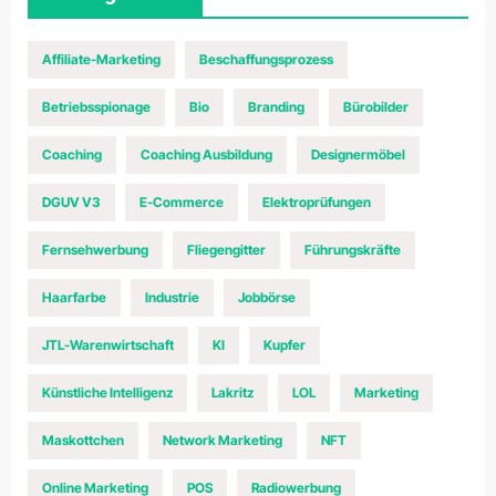
Affiliate-Marketing
Beschaffungsprozess
Betriebsspionage
Bio
Branding
Bürobilder
Coaching
Coaching Ausbildung
Designermöbel
DGUV V3
E-Commerce
Elektroprüfungen
Fernsehwerbung
Fliegengitter
Führungskräfte
Haarfarbe
Industrie
Jobbörse
JTL-Warenwirtschaft
KI
Kupfer
Künstliche Intelligenz
Lakritz
LOL
Marketing
Maskottchen
Network Marketing
NFT
Online Marketing
POS
Radiowerbung