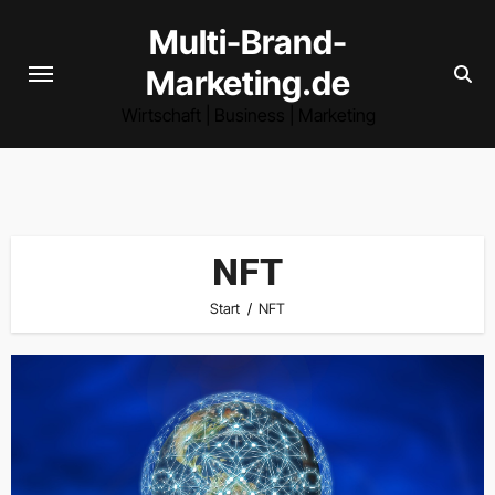
Zum
Multi-Brand-
Inhalt
Marketing.de
springen
Wirtschaft | Business | Marketing
NFT
Start
NFT