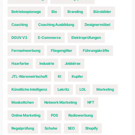
Betriebsspionage
Bio
Branding
Bürobilder
Coaching
Coaching Ausbildung
Designermöbel
DGUV V3
E-Commerce
Elektroprüfungen
Fernsehwerbung
Fliegengitter
Führungskräfte
Haarfarbe
Industrie
Jobbörse
JTL-Warenwirtschaft
KI
Kupfer
Künstliche Intelligenz
Lakritz
LOL
Marketing
Maskottchen
Network Marketing
NFT
Online Marketing
POS
Radiowerbung
Regalprüfung
Schuhe
SEO
Shopify