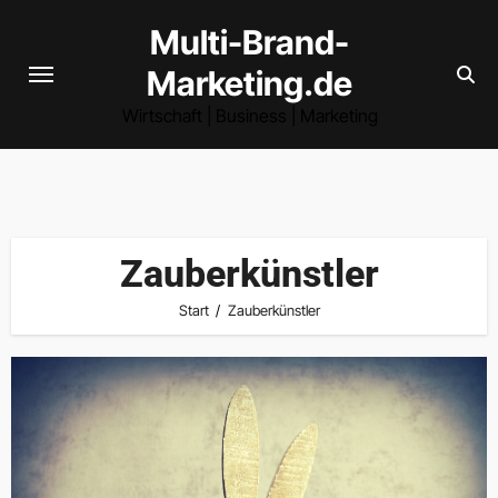
Zum
Multi-Brand-
Inhalt
Marketing.de
springen
Wirtschaft | Business | Marketing
Zauberkünstler
Start
Zauberkünstler