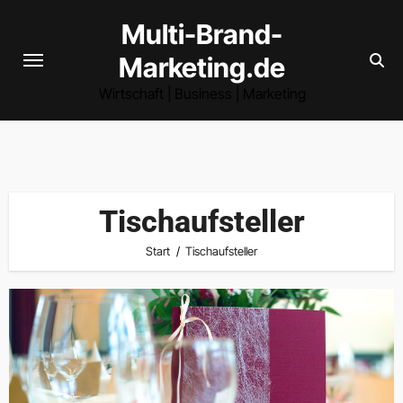
Zum
Multi-Brand-
Inhalt
Marketing.de
springen
Wirtschaft | Business | Marketing
Tischaufsteller
Start
Tischaufsteller