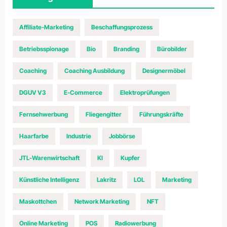
Affiliate-Marketing
Beschaffungsprozess
Betriebsspionage
Bio
Branding
Bürobilder
Coaching
Coaching Ausbildung
Designermöbel
DGUV V3
E-Commerce
Elektroprüfungen
Fernsehwerbung
Fliegengitter
Führungskräfte
Haarfarbe
Industrie
Jobbörse
JTL-Warenwirtschaft
KI
Kupfer
Künstliche Intelligenz
Lakritz
LOL
Marketing
Maskottchen
Network Marketing
NFT
Online Marketing
POS
Radiowerbung