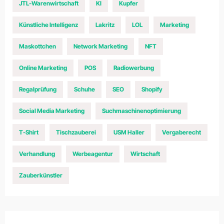
JTL-Warenwirtschaft
KI
Kupfer
Künstliche Intelligenz
Lakritz
LOL
Marketing
Maskottchen
Network Marketing
NFT
Online Marketing
POS
Radiowerbung
Regalprüfung
Schuhe
SEO
Shopify
Social Media Marketing
Suchmaschinenoptimierung
T-Shirt
Tischzauberei
USM Haller
Vergaberecht
Verhandlung
Werbeagentur
Wirtschaft
Zauberkünstler