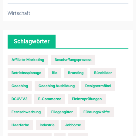
Wirtschaft
Schlagwörter
Affiliate-Marketing
Beschaffungsprozess
Betriebsspionage
Bio
Branding
Bürobilder
Coaching
Coaching Ausbildung
Designermöbel
DGUV V3
E-Commerce
Elektroprüfungen
Fernsehwerbung
Fliegengitter
Führungskräfte
Haarfarbe
Industrie
Jobbörse