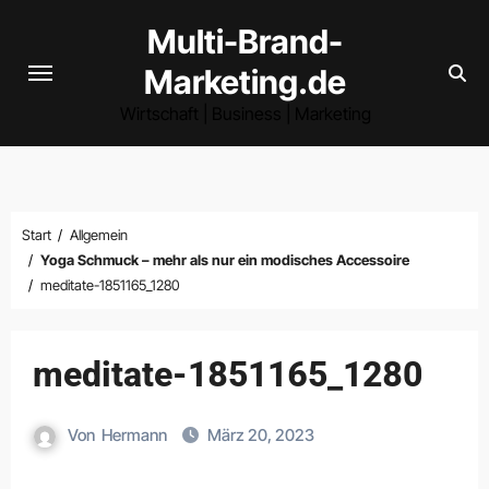
Zum
Multi-Brand-
Inhalt
Marketing.de
springen
Wirtschaft | Business | Marketing
Start
Allgemein
Yoga Schmuck – mehr als nur ein modisches Accessoire
meditate-1851165_1280
meditate-1851165_1280
Von
Hermann
März 20, 2023