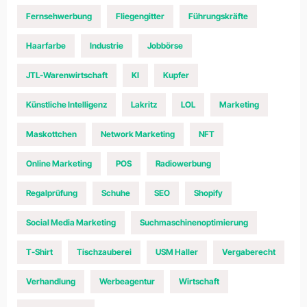
Fernsehwerbung
Fliegengitter
Führungskräfte
Haarfarbe
Industrie
Jobbörse
JTL-Warenwirtschaft
KI
Kupfer
Künstliche Intelligenz
Lakritz
LOL
Marketing
Maskottchen
Network Marketing
NFT
Online Marketing
POS
Radiowerbung
Regalprüfung
Schuhe
SEO
Shopify
Social Media Marketing
Suchmaschinenoptimierung
T-Shirt
Tischzauberei
USM Haller
Vergaberecht
Verhandlung
Werbeagentur
Wirtschaft