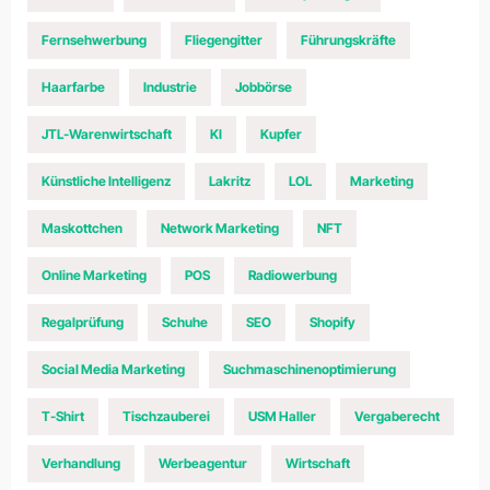
Fernsehwerbung
Fliegengitter
Führungskräfte
Haarfarbe
Industrie
Jobbörse
JTL-Warenwirtschaft
KI
Kupfer
Künstliche Intelligenz
Lakritz
LOL
Marketing
Maskottchen
Network Marketing
NFT
Online Marketing
POS
Radiowerbung
Regalprüfung
Schuhe
SEO
Shopify
Social Media Marketing
Suchmaschinenoptimierung
T-Shirt
Tischzauberei
USM Haller
Vergaberecht
Verhandlung
Werbeagentur
Wirtschaft