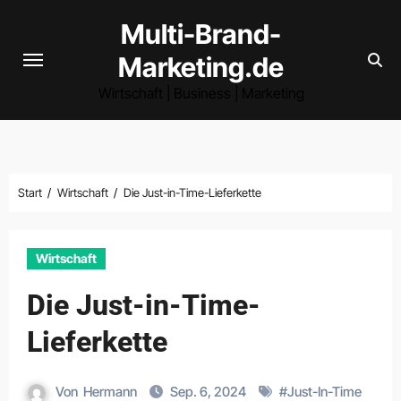
Zum
Multi-Brand-
Inhalt
Marketing.de
springen
Wirtschaft | Business | Marketing
Start
Wirtschaft
Die Just-in-Time-Lieferkette
Wirtschaft
Die Just-in-Time-
Lieferkette
Von
Hermann
Sep. 6, 2024
#
Just-In-Time