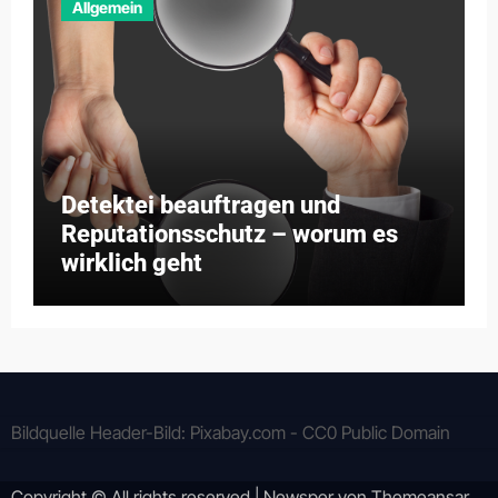
Allgemein
Detektei beauftragen und
Reputationsschutz – worum es
wirklich geht
Bildquelle Header-Bild: Pixabay.com - CC0 Public Domain
Copyright © All rights reserved
|
Newsper
von
Themeansar
.