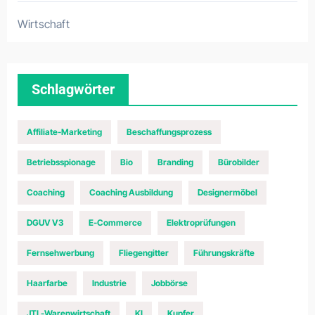
Wirtschaft
Schlagwörter
Affiliate-Marketing
Beschaffungsprozess
Betriebsspionage
Bio
Branding
Bürobilder
Coaching
Coaching Ausbildung
Designermöbel
DGUV V3
E-Commerce
Elektroprüfungen
Fernsehwerbung
Fliegengitter
Führungskräfte
Haarfarbe
Industrie
Jobbörse
JTL-Warenwirtschaft
KI
Kupfer