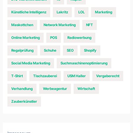
Künstliche Intelligenz
Lakritz
LOL
Marketing
Maskottchen
Network Marketing
NFT
Online Marketing
POS
Radiowerbung
Regalprüfung
Schuhe
SEO
Shopify
Social Media Marketing
Suchmaschinenoptimierung
T-Shirt
Tischzauberei
USM Haller
Vergaberecht
Verhandlung
Werbeagentur
Wirtschaft
Zauberkünstler