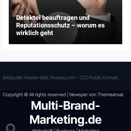
Detektei beauftragen und
Reputationsschutz – worum es
wirklich geht
Bildquelle Header-Bild: Pixabay.com - CC0 Public Domain
Copyright © All rights reserved
|
Newsper
von
Themeansar
.
Multi-Brand-
Marketing.de
Wirtschaft | Business | Marketing