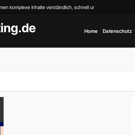
en komplexe Inhalte verständlich, schnell und kosteneffizient v
KI-Avatar-Agentu
ing.de
Home
Datenschutz