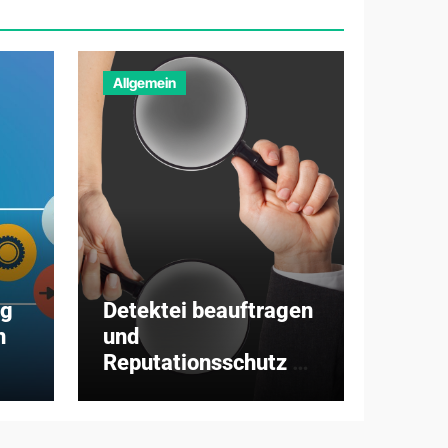
Allgemein
ng
Detektei beauftragen
n
und
Reputationsschutz –
worum es wirklich
geht