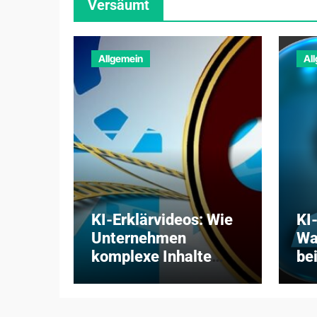
Versäumt
Allgemein
Al
KI-Erklärvideos: Wie
KI
Unternehmen
Wa
komplexe Inhalte
bei
verständlich, schnell
Zw
und kosteneffizient
pr
vermitteln
Pa