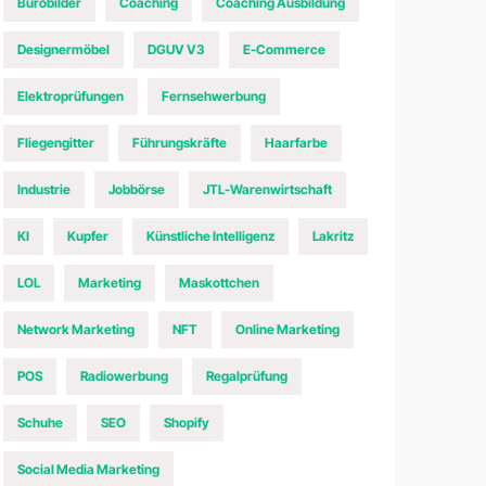
Bürobilder
Coaching
Coaching Ausbildung
Designermöbel
DGUV V3
E-Commerce
Elektroprüfungen
Fernsehwerbung
Fliegengitter
Führungskräfte
Haarfarbe
Industrie
Jobbörse
JTL-Warenwirtschaft
KI
Kupfer
Künstliche Intelligenz
Lakritz
LOL
Marketing
Maskottchen
Network Marketing
NFT
Online Marketing
POS
Radiowerbung
Regalprüfung
Schuhe
SEO
Shopify
Social Media Marketing