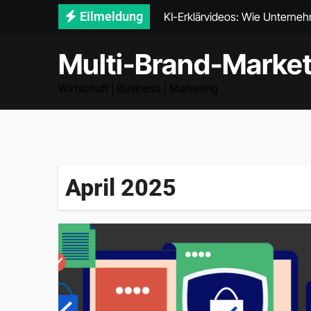
Zum
Eilmeldung
KI-Erklärvideos: Wie Unternehm
Inhalt
springen
Multi-Brand-Market
Wirtschaft | Business | Marketing
April 2025