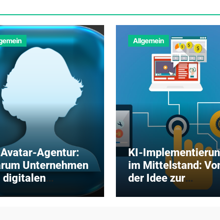
lgemein
Allgemein
-Avatar-Agentur:
KI-Implementieru
rum Unternehmen
im Mittelstand: Vo
 digitalen
der Idee zur
illingen auf
erfolgreichen
ofessionelle
Einführung in 5
rtner setzen
Schritten