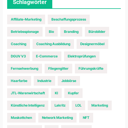
Schlagwörter
Affiliate-Marketing
Beschaffungsprozess
Betriebsspionage
Bio
Branding
Bürobilder
Coaching
Coaching Ausbildung
Designermöbel
DGUV V3
E-Commerce
Elektroprüfungen
Fernsehwerbung
Fliegengitter
Führungskräfte
Haarfarbe
Industrie
Jobbörse
JTL-Warenwirtschaft
KI
Kupfer
Künstliche Intelligenz
Lakritz
LOL
Marketing
Maskottchen
Network Marketing
NFT