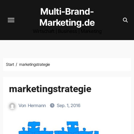
Zum
Multi-Brand-
Inhalt
Marketing.de
springen
Wirtschaft | Business | Marketing
Start
marketingstrategie
marketingstrategie
Von
Hermann
Sep. 1, 2016