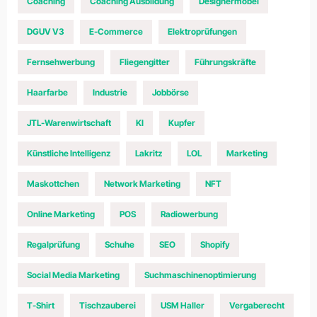
Coaching
Coaching Ausbildung
Designermöbel
DGUV V3
E-Commerce
Elektroprüfungen
Fernsehwerbung
Fliegengitter
Führungskräfte
Haarfarbe
Industrie
Jobbörse
JTL-Warenwirtschaft
KI
Kupfer
Künstliche Intelligenz
Lakritz
LOL
Marketing
Maskottchen
Network Marketing
NFT
Online Marketing
POS
Radiowerbung
Regalprüfung
Schuhe
SEO
Shopify
Social Media Marketing
Suchmaschinenoptimierung
T-Shirt
Tischzauberei
USM Haller
Vergaberecht