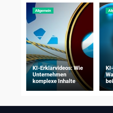
Allgemein
Al
KI-Erklärvideos: Wie
KI
Unternehmen
Wa
komplexe Inhalte
bei
verständlich, schnell
Zw
und kosteneffizient
pr
vermitteln
Pa