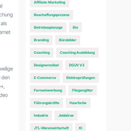
Affiliate-Marketing
al
lichung
Beschaffungsprozess
 als
Betriebsspionage
Bio
ernet
Branding
Bürobilder
Coaching
Coaching Ausbildung
Designermöbel
DGUV V3
eilige
i den
E-Commerce
Elektroprüfungen
e+,
Fernsehwerbung
Fliegengitter
ideo
Führungskräfte
Haarfarbe
Industrie
Jobbörse
JTL-Warenwirtschaft
KI