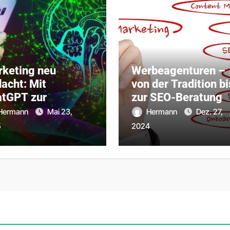
keting neu
Werbeagenturen –
acht: Mit
von der Tradition bi
atGPT zur
zur SEO-Beratung
italen Exzellenz
Hermann
Mai 23,
Hermann
Dez. 27,
5
2024