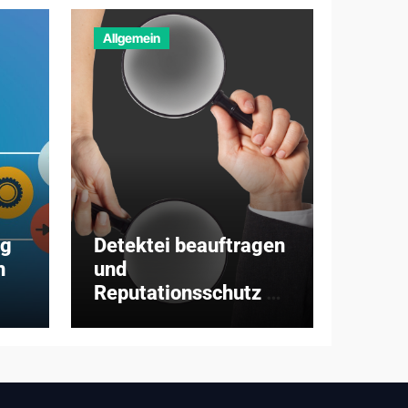
Allgemein
ng
Detektei beauftragen
n
und
Reputationsschutz –
worum es wirklich
geht