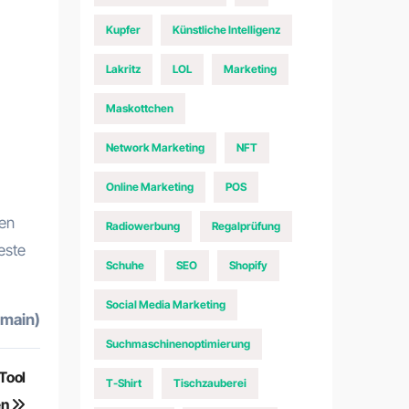
Kupfer
Künstliche Intelligenz
Lakritz
LOL
Marketing
Maskottchen
Network Marketing
NFT
Online Marketing
POS
ven
Radiowerbung
Regalprüfung
este
Schuhe
SEO
Shopify
Social Media Marketing
omain)
Suchmaschinenoptimierung
Tool
T-Shirt
Tischzauberei
en