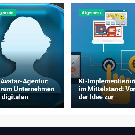
lgemein
Allgemein
-Avatar-Agentur:
KI-Implementieru
rum Unternehmen
im Mittelstand: Vo
 digitalen
der Idee zur
illingen auf
erfolgreichen
ofessionelle
Einführung in 5
rtner setzen
Schritten