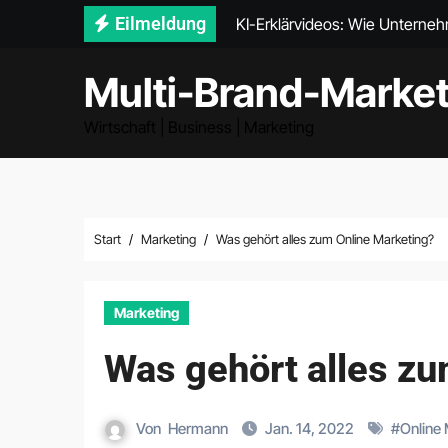
Zum
Eilmeldung
KI-Erklärvideos: Wie Unternehm
Inhalt
springen
Multi-Brand-Market
Wirtschaft | Business | Marketing
Start
Marketing
Was gehört alles zum Online Marketing?
Marketing
Was gehört alles zu
Von
Hermann
Jan. 14, 2022
#
Online