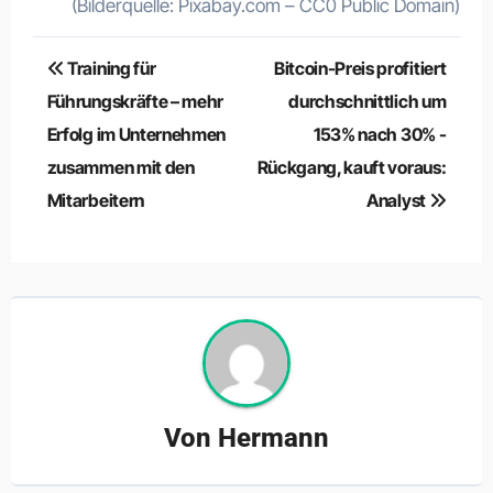
(Bilderquelle: Pixabay.com – CC0 Public Domain)
Beitragsnavigation
Training für
Bitcoin-Preis profitiert
Führungskräfte – mehr
durchschnittlich um
Erfolg im Unternehmen
153% nach 30% -
zusammen mit den
Rückgang, kauft voraus:
Mitarbeitern
Analyst
Von
Hermann