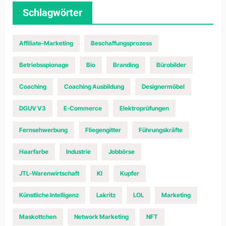
Schlagwörter
Affiliate-Marketing
Beschaffungsprozess
Betriebsspionage
Bio
Branding
Bürobilder
Coaching
Coaching Ausbildung
Designermöbel
DGUV V3
E-Commerce
Elektroprüfungen
Fernsehwerbung
Fliegengitter
Führungskräfte
Haarfarbe
Industrie
Jobbörse
JTL-Warenwirtschaft
KI
Kupfer
Künstliche Intelligenz
Lakritz
LOL
Marketing
Maskottchen
Network Marketing
NFT