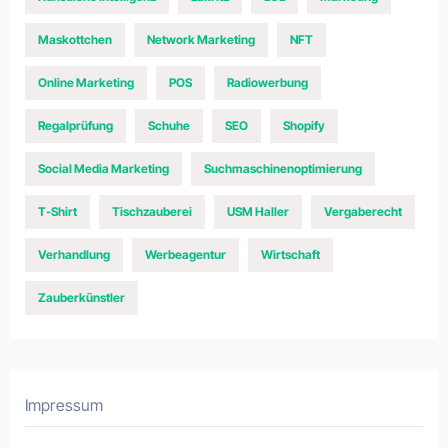
Maskottchen
Network Marketing
NFT
Online Marketing
POS
Radiowerbung
Regalprüfung
Schuhe
SEO
Shopify
Social Media Marketing
Suchmaschinenoptimierung
T-Shirt
Tischzauberei
USM Haller
Vergaberecht
Verhandlung
Werbeagentur
Wirtschaft
Zauberkünstler
Impressum