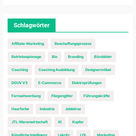
Schlagwörter
Affiliate-Marketing
Beschaffungsprozess
Betriebsspionage
Bio
Branding
Bürobilder
Coaching
Coaching Ausbildung
Designermöbel
DGUV V3
E-Commerce
Elektroprüfungen
Fernsehwerbung
Fliegengitter
Führungskräfte
Haarfarbe
Industrie
Jobbörse
JTL-Warenwirtschaft
KI
Kupfer
Künstliche Intelligenz
Lakritz
LOL
Marketing