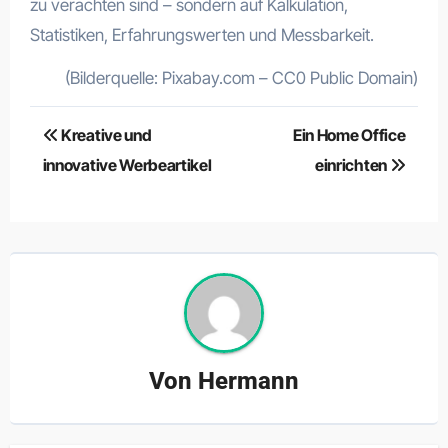
zu verachten sind – sondern auf Kalkulation,
Statistiken, Erfahrungswerten und Messbarkeit.
(Bilderquelle: Pixabay.com – CC0 Public Domain)
Beitragsnavigation
Kreative und
Ein Home Office
innovative Werbeartikel
einrichten
Von
Hermann