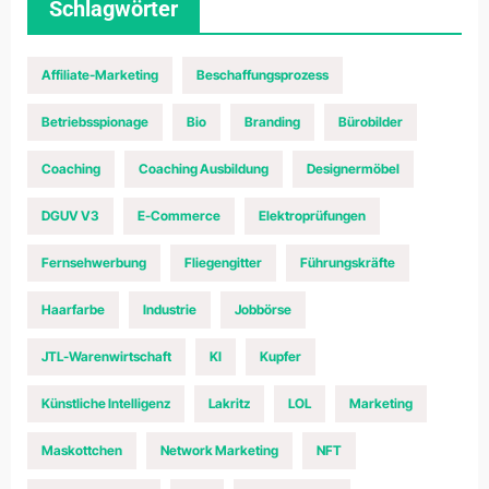
Schlagwörter
Affiliate-Marketing
Beschaffungsprozess
Betriebsspionage
Bio
Branding
Bürobilder
Coaching
Coaching Ausbildung
Designermöbel
DGUV V3
E-Commerce
Elektroprüfungen
Fernsehwerbung
Fliegengitter
Führungskräfte
Haarfarbe
Industrie
Jobbörse
JTL-Warenwirtschaft
KI
Kupfer
Künstliche Intelligenz
Lakritz
LOL
Marketing
Maskottchen
Network Marketing
NFT