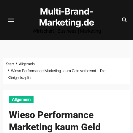
Zum
Multi-Brand-
Inhalt
Marketing.de
springen
Wirtschaft | Business | Marketing
Start
Allgemein
Wieso Performance Marketing kaum Geld verbrennt – Die
Königsdisziplin
Allgemein
Wieso Performance
Marketing kaum Geld