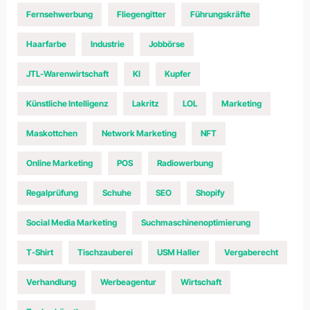
Fernsehwerbung
Fliegengitter
Führungskräfte
Haarfarbe
Industrie
Jobbörse
JTL-Warenwirtschaft
KI
Kupfer
Künstliche Intelligenz
Lakritz
LOL
Marketing
Maskottchen
Network Marketing
NFT
Online Marketing
POS
Radiowerbung
Regalprüfung
Schuhe
SEO
Shopify
Social Media Marketing
Suchmaschinenoptimierung
T-Shirt
Tischzauberei
USM Haller
Vergaberecht
Verhandlung
Werbeagentur
Wirtschaft